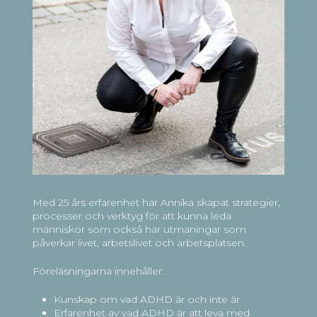
Med 25 års erfarenhet har Annika skapat strategier,
processer och verktyg för att kunna leda
människor som också har utmaningar som
påverkar livet, arbetslivet och arbetsplatsen.
Föreläsningarna innehåller:
Kunskap om vad ADHD är och inte är
Erfarenhet av vad ADHD är att leva med