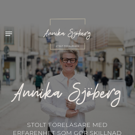
Skip
to
main
content
Menu
STOLT FÖRELÄSARE MED
ERFARENHET SOM GÖR SKILLNAD