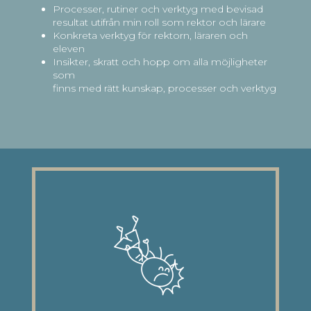
Processer, rutiner och verktyg med bevisad
resultat utifrån min roll som rektor och lärare
Konkreta verktyg för rektorn, läraren och
eleven
Insikter, skratt och hopp om alla möjligheter
som
finns med rätt kunskap, processer och verktyg